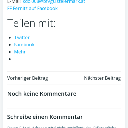
E-Mail:
kdo.008@bfvgu.steiermark.at
FF Fernitz auf Facebook
Teilen mit:
Twitter
Facebook
Mehr
Beitragsnavigation
Beitragsnav
Vorheriger Beitrag
Nächster Beitrag
Noch keine Kommentare
Schreibe einen Kommentar
Deine E-Mail-Adresse wird nicht veröffentlicht.
Erforderliche